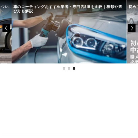
につい
車のコーティングおすすめ業者・専門店8選を比較｜種類や選
初め
び方も解説