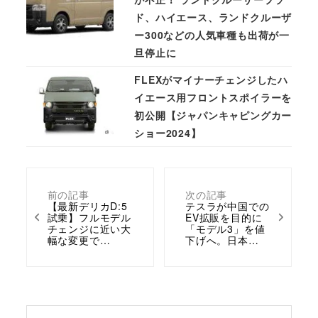
ド、ハイエース、ランドクルーザ
ー300などの人気車種も出荷が一
旦停止に
FLEXがマイナーチェンジしたハ
イエース用フロントスポイラーを
初公開【ジャパンキャピングカー
ショー2024】
前の記事
次の記事
【最新デリカD:5
テスラが中国での
試乗】フルモデル
EV拡販を目的に
チェンジに近い大
「モデル3」を値
幅な変更で…
下げへ。日本…