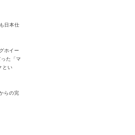
も日本仕
ングホイー
だった「マ
クとい
本からの完