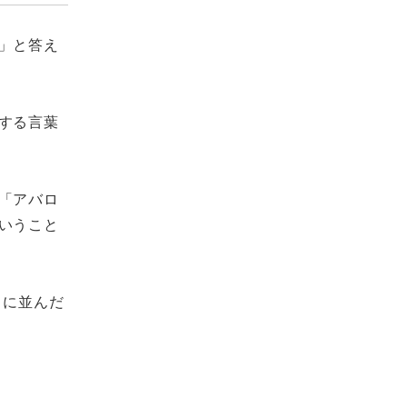
」と答え
する言葉
「アバロ
いうこと
スに並んだ