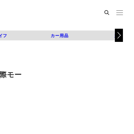
イフ
カー用品
カスタム
際モー