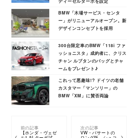
ディーゼルターボを設定
BMW「木場サービス・センタ
ー」がリニューアルオープン。新
デザインコンセプトを採用
300台限定車のBMW「118i ファ
ッショニスタ」成約者に、クリス
チャン ルブタンのバッグとチャ
ームをプレゼント♪
これって悪趣味!? ドイツの老舗
カスタマー「マンソリー」の
BMW「XM」に賛否両論
前の記事
次の記事
【ホンダ・ヴェゼ
VW・パサートの
ル1.5Lターボ試
ロング版、シュコ