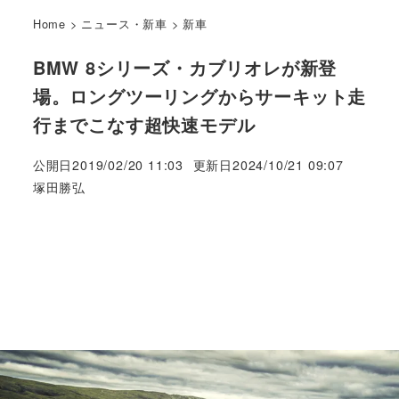
Home
>
ニュース・新車
>
新車
BMW 8シリーズ・カブリオレが新登
場。ロングツーリングからサーキット走
行までこなす超快速モデル
公開日
2019/02/20 11:03
更新日
2024/10/21 09:07
著
塚田勝弘
者