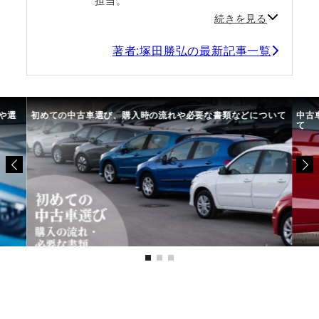
続きを見る
著者:塚田勝弘の最新記事一覧
や選
初めての中古車選び、購入時の流れや必要な書類などについて
中古
て