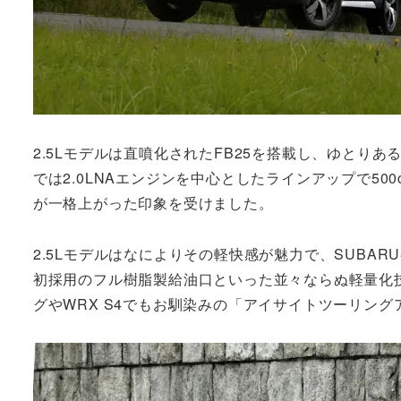
2.5Lモデルは直噴化されたFB25を搭載し、ゆとりあ
では2.0LNAエンジンを中心としたラインアップで5
が一格上がった印象を受けました。
2.5Lモデルはなによりその軽快感が魅力で、SUBA
初採用のフル樹脂製給油口といった並々ならぬ軽量化技術、さ
グやWRX S4でもお馴染みの「アイサイトツーリン