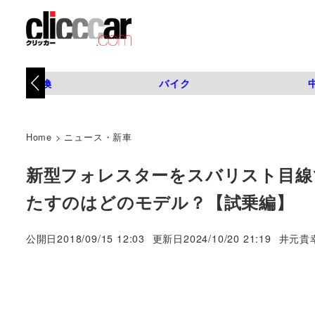
タイヤ交換
バイク
Home
>
ニュース・新車
新型フォレスターをスバリスト目線
たすのはどのモデル？【試乗編】
著
公開日
2018/09/15 12:03
更新日
2024/10/20 21:19
井元貴
者