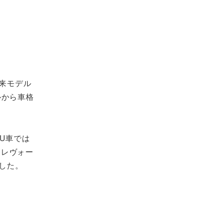
従来モデル
ルから車格
RU車では
とレヴォー
した。