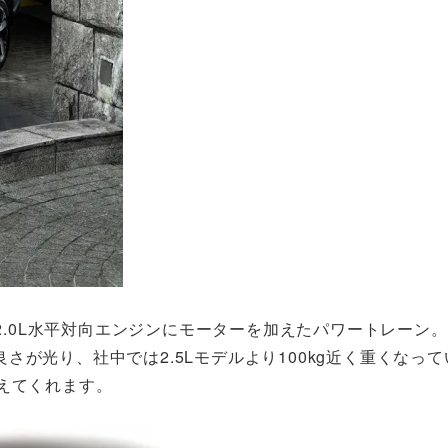
、2.0L水平対向エンジンにモーターを加えたパワートレーン
が光り、社中では2.5Lモデルより100kg近く重くなっ
えてくれます。