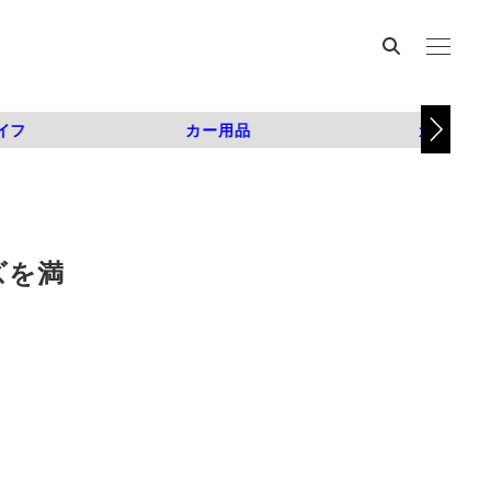
イフ
カー用品
カスタム
ズを満