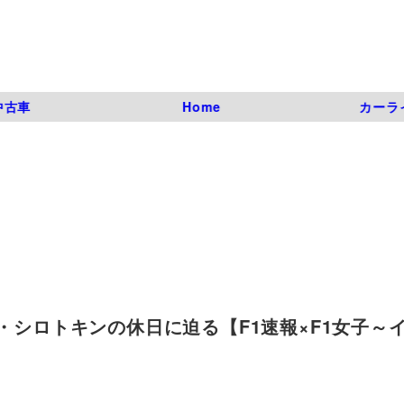
中古車
Home
カーラ
イ・シロトキンの休日に迫る【F1速報×F1女子～