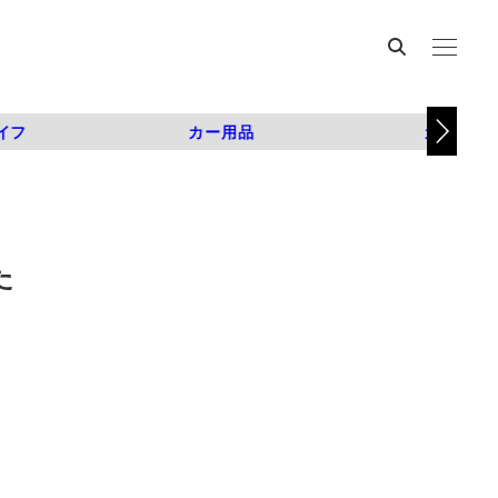
イフ
カー用品
カスタム
た