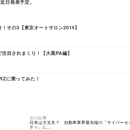
 近日発表予定。
せ！その3【東京オートサロン2014】
で注目されまくり！【大黒PA編】
RZに乗ってみた！
次の記事
ニ
日本は大丈夫？ 自動車業界最先端の「サイバーセ
ティ」に…