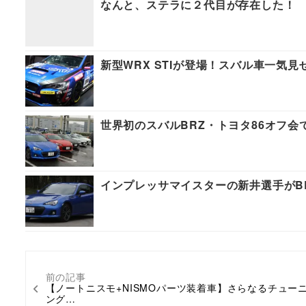
なんと、ステラに２代目が存在した！
新型WRX STIが登場！スバル車一気見
世界初のスバルBRZ・トヨタ86オフ会
インプレッサマイスターの新井選手がB
前の記事
【ノートニスモ+NISMOパーツ装着車】さらなるチュー
ング…