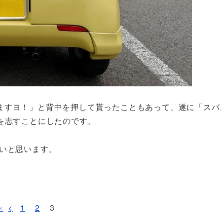
すヨ！」と背中を押して貰ったこともあって、遂に「スバル
を志すことにしたのです。
たいと思います。
«
<
1
2
3