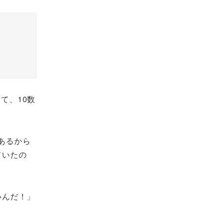
て、10数
あるから
ていたの
いんだ！」