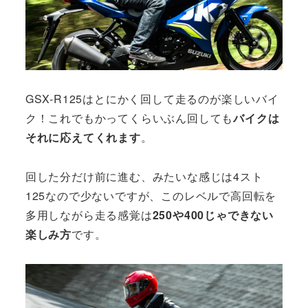
GSX-R125はとにかく回して走るのが楽しいバイ
ク！これでもかってくらいぶん回しても
バイクは
それに応えてくれます
。
回した分だけ前に進む、みたいな感じは4スト
125なので少ないですが、このレベルで高回転を
多用しながら走る感覚は
250や400じゃできない
楽しみ方
です。