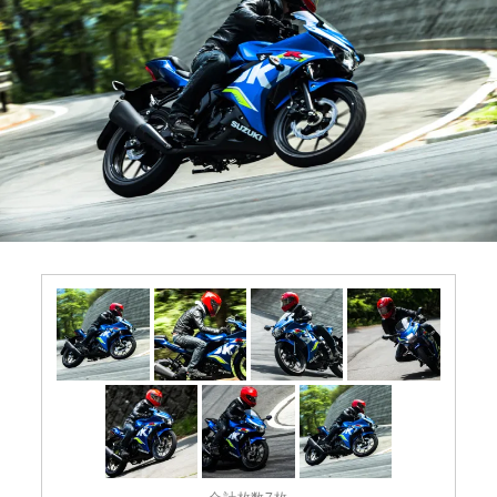
合計枚数7枚