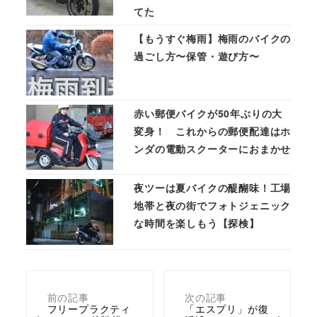
てた
【もうすぐ梅雨】梅雨のバイクの
過ごし方〜保管・遊び方〜
赤い郵便バイクが50年ぶりの大
変身！ これからの郵便配達はホ
ンダの電動スクーターにおまかせ
夜ツーは夏バイクの醍醐味！工場
地帯と夜の街でフォトジェニック
な時間を楽しもう【探検】
前の記事
次の記事
フリープラクティ
「エスプリ」が復