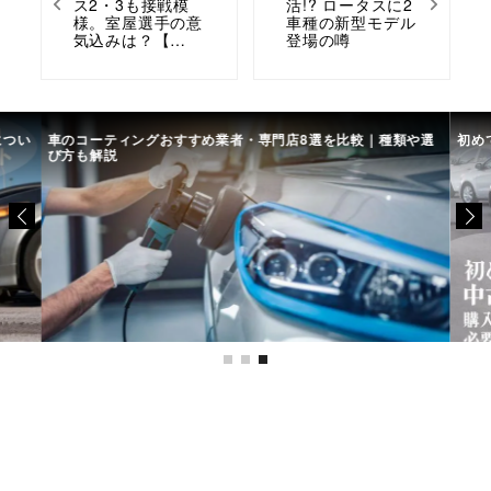
ス2・3も接戦模
活!? ロータスに2
様。室屋選手の意
車種の新型モデル
気込みは？【…
登場の噂
類や選
初めての中古車選び、購入時の流れや必要な書類などについて
中
て