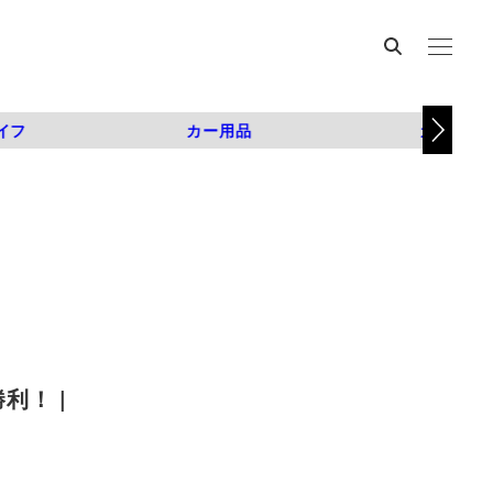
イフ
カー用品
カスタム
利！ |