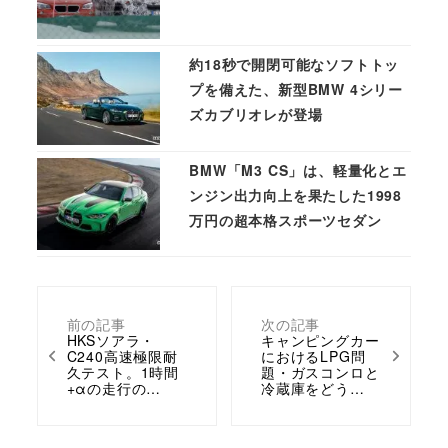
約18秒で開閉可能なソフトトッ
プを備えた、新型BMW 4シリー
ズカブリオレが登場
BMW「M3 CS」は、軽量化とエ
ンジン出力向上を果たした1998
万円の超本格スポーツセダン
前の記事
次の記事
HKSソアラ・
キャンピングカー
C240高速極限耐
におけるLPG問
久テスト。1時間
題・ガスコンロと
+αの走行の…
冷蔵庫をどう…