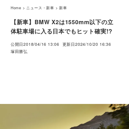
Home
>
ニュース・新車
>
新車
【新車】BMW X2は1550mm以下の立
体駐車場に入る日本でもヒット確実!?
公開日
2018/04/16 13:06
更新日
2024/10/20 16:36
著
塚田勝弘
者