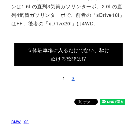
ンは1.5Lの直列3気筒ガソリンターボ、2.0Lの直
列4気筒ガソリンターボで、前者の「sDrive18i」
はFF、後者の「xDrive20i」は4WD。
立体駐車場に入るだけでない、駆け
ぬける歓びは!?
1
2
BMW
X2