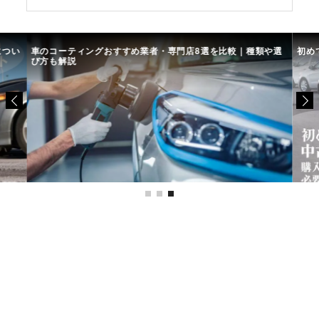
につい
車のコーティングおすすめ業者・専門店8選を比較｜種類や選
初め
び方も解説