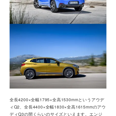
全長4200×全幅1795×全高1530mmというアウデ
ィQ2、全長4400×全幅1830×全高1615mmのアウ
ディQ3の間くらいのサイズといえます。エンジ