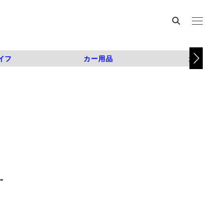
イフ
カー用品
カスタム
-