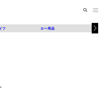
イフ
カー用品
カスタム
-