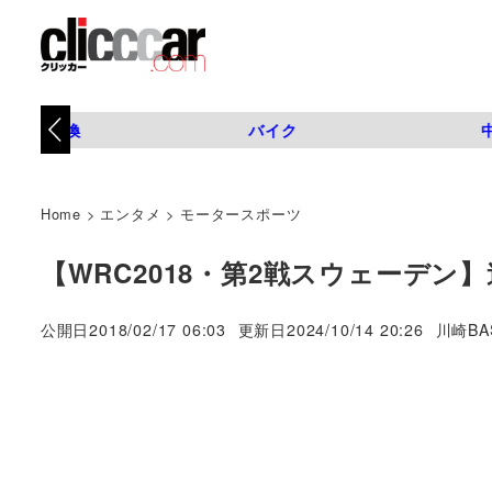
タイヤ交換
バイク
Home
>
エンタメ
>
モータースポーツ
【WRC2018・第2戦スウェーデン
著
公開日
2018/02/17 06:03
更新日
2024/10/14 20:26
川崎BA
者