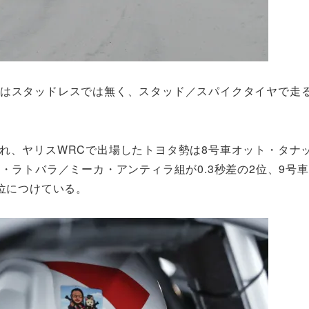
ヤはスタッドレスでは無く、スタッド／スパイクタイヤで走
れ、ヤリスWRCで出場したトヨタ勢は8号車オット・タナ
・ラトバラ／ミーカ・アンティラ組が0.3秒差の2位、9号
8位につけている。