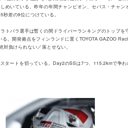
ひしめいている。昨年の年間チャンピオン、セバス・チャン
.5秒差の9位につけている。
、ラトバラ選手は暫くの間ドライバーランキングのトップを
拠点をフィンランドに置くTOYOTA GAZOO Racing
トは絶対負けられない／落とせない。
タートを切っている。Day2のSSは7つ、115.2kmで争