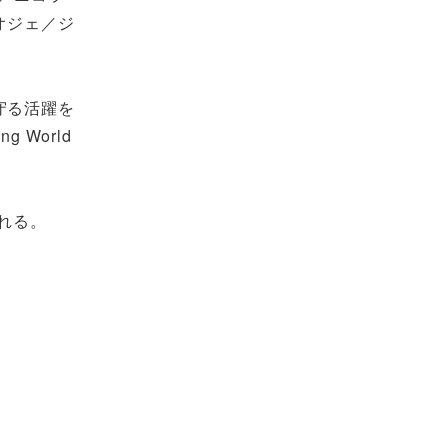
オジェ／ジ
守る活躍を
 World
われる。