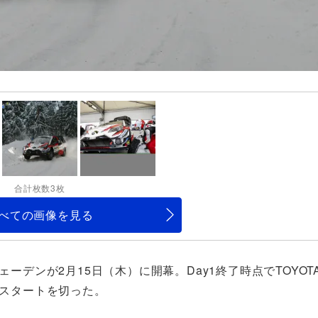
合計枚数3枚
べての画像を見る
ーデンが2月15日（木）に開幕。Day1終了時点でTOYOTA 
と順調なスタートを切った。