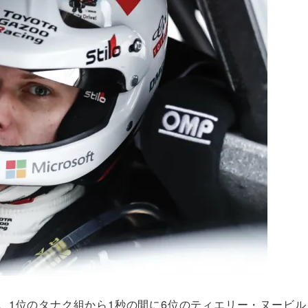
結果。1位のタナク組から1秒の間に6位のティエリー・ヌービ