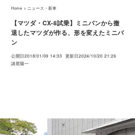
Home
>
ニュース・新車
【マツダ・CX-8試乗】ミニバンから撤
退したマツダが作る、形を変えたミニバ
ン
公開日
2018/01/09 14:33
更新日
2024/10/20 21:26
著
諸星陽一
者