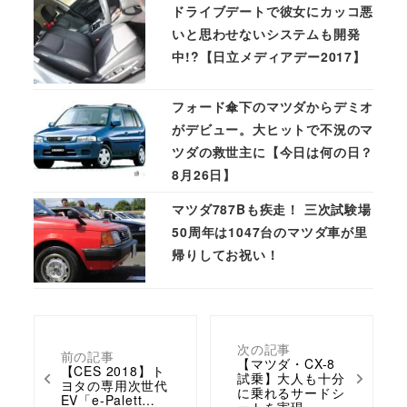
ドライブデートで彼女にカッコ悪
いと思わせないシステムも開発
中!?【日立メディアデー2017】
フォード傘下のマツダからデミオ
がデビュー。大ヒットで不況のマ
ツダの救世主に【今日は何の日？
8月26日】
マツダ787Bも疾走！ 三次試験場
50周年は1047台のマツダ車が里
帰りしてお祝い！
次の記事
前の記事
【マツダ・CX-8
【CES 2018】ト
試乗】大人も十分
ヨタの専用次世代
に乗れるサードシ
EV「e-Palett…