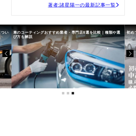
著者:諸星陽一の最新記事一覧
につい
車のコーティングおすすめ業者・専門店8選を比較｜種類や選
初め
び方も解説