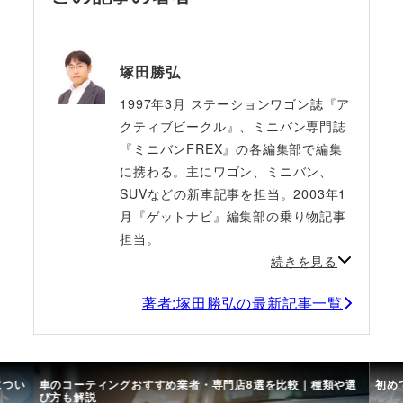
塚田勝弘
1997年3月 ステーションワゴン誌『ア
クティブビークル』、ミニバン専門誌
『ミニバンFREX』の各編集部で編集
に携わる。主にワゴン、ミニバン、
SUVなどの新車記事を担当。2003年1
月『ゲットナビ』編集部の乗り物記事
担当。
続きを見る
著者:塚田勝弘の最新記事一覧
につい
車のコーティングおすすめ業者・専門店8選を比較｜種類や選
初め
び方も解説