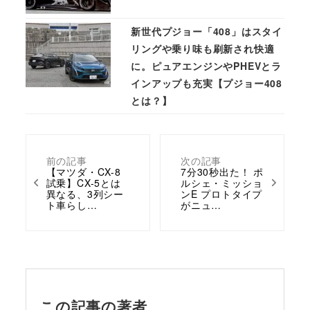
新世代プジョー「408」はスタイ
リングや乗り味も刷新され快適
に。ピュアエンジンやPHEVとラ
インアップも充実【プジョー408
とは？】
前の記事
次の記事
【マツダ・CX-8
7分30秒出た！ ポ
試乗】CX-5とは
ルシェ・ミッショ
異なる、3列シー
ンE プロトタイプ
ト車らし…
がニュ…
この記事の著者