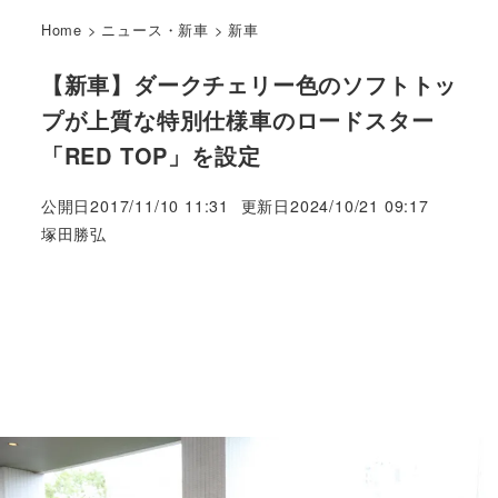
Home
>
ニュース・新車
>
新車
【新車】ダークチェリー色のソフトトッ
プが上質な特別仕様車のロードスター
「RED TOP」を設定
公開日
2017/11/10 11:31
更新日
2024/10/21 09:17
著
塚田勝弘
者