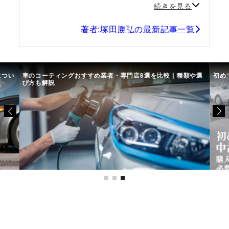
続きを見る
著者:塚田勝弘の最新記事一覧
につい
車のコーティングおすすめ業者・専門店8選を比較｜種類や選
初め
び方も解説