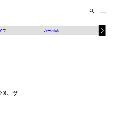
イフ
カー用品
カスタム
クX、ヴ