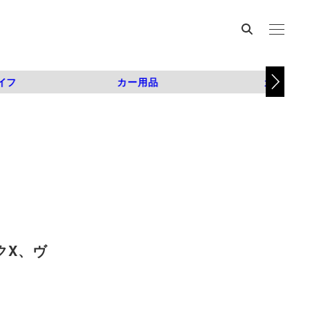
イフ
カー用品
カスタム
クX、ヴ