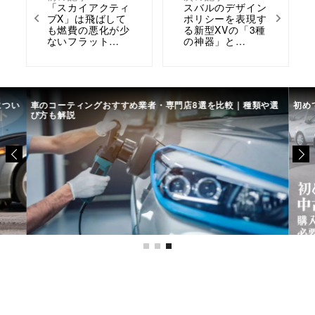
「スカイアクティ
スバルのデザイン
ブX」は飛ばして
ポリシーを表現す
も燃費の悪化が少
る新型XVの「3種
ないフラット…
の神器」と…
につい
車のコーティングおすすめ業者・専門店8選を比較｜種類や選
初め
び方も解説