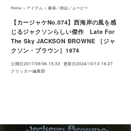
Home
>
アイテム
>
書籍／雑誌／ムービー
【カージャケNo.074】西海岸の風を感
じるジャクソンらしい傑作 Late For
The Sky JACKSON BROWNE ［ジャ
クソン・ブラウン］1974
公開日
2017/09/06 15:33
更新日
2024/10/13 16:27
著
クリッカー編集部
者