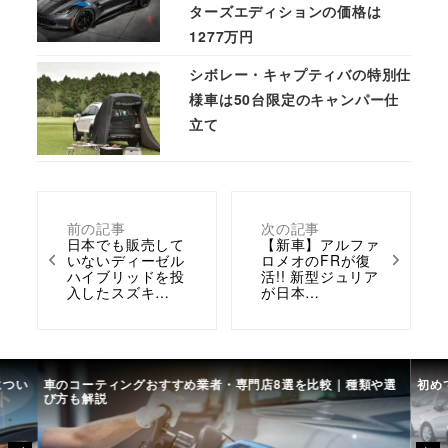
ターズエディションの価格は
1277万円
シボレー・キャプティバの特別仕
様車は50台限定のキャンパー仕
立て
前の記事
次の記事
日本でも販売して
【新車】アルファ
いないディーゼル
ロメオのFRが復
ハイブリッドを投
活!! 新型ジュリア
入したスズキ…
が日本…
につい
車のコーティングおすすめ業者・専門店8選を比較｜種類や選
初め
び方も解説