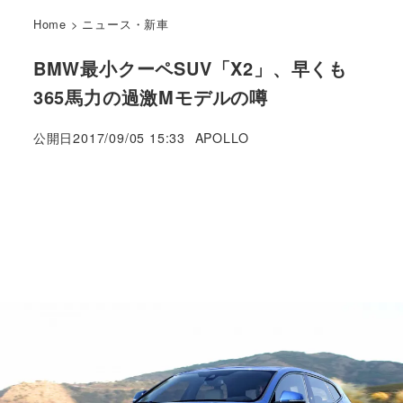
Home
>
ニュース・新車
BMW最小クーペSUV「X2」、早くも
365馬力の過激Mモデルの噂
著
公開日
2017/09/05 15:33
APOLLO
者