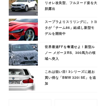
リオレ改良型、フルヌード姿を大
胆露出
スープラよりスリリングに。トヨ
タが「チーム86」結成し新型モ
デルを開発中
世界最速FFを奪還せよ！新型ル
ノー メガーヌRS、300馬力の領
域へ突入
これは狙い目! 3シリーズに超お
買い得な「BMW 320i SE」を追
加