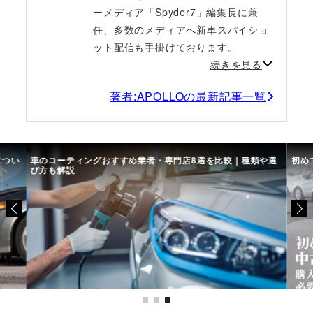
ーメディア「Spyder7」編集長に兼
任、多数のメディアへ新車スパイショ
ット配信も手掛けております。
続きを見る
著者:APOLLOの最新記事一覧
につい
車のコーティングおすすめ業者・専門店8選を比較｜種類や選
初め
び方も解説