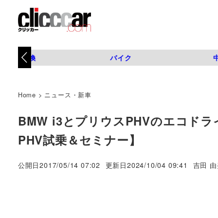
タイヤ交換
バイク
Home
>
ニュース・新車
BMW i3とプリウスPHVのエコド
PHV試乗＆セミナー】
著
公開日
2017/05/14 07:02
更新日
2024/10/04 09:41
吉田 由
者