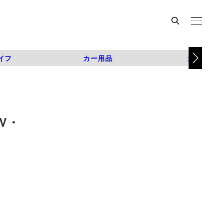
イフ
カー用品
カスタム
V・