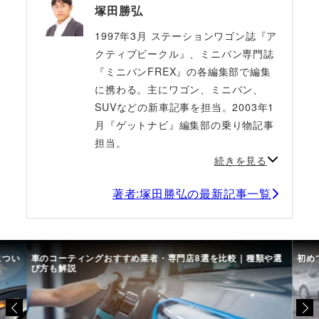
塚田勝弘
1997年3月 ステーションワゴン誌『ア
クティブビークル』、ミニバン専門誌
『ミニバンFREX』の各編集部で編集
に携わる。主にワゴン、ミニバン、
SUVなどの新車記事を担当。2003年1
月『ゲットナビ』編集部の乗り物記事
担当。
続きを見る
著者:塚田勝弘の最新記事一覧
につい
車のコーティングおすすめ業者・専門店8選を比較｜種類や選
初め
び方も解説