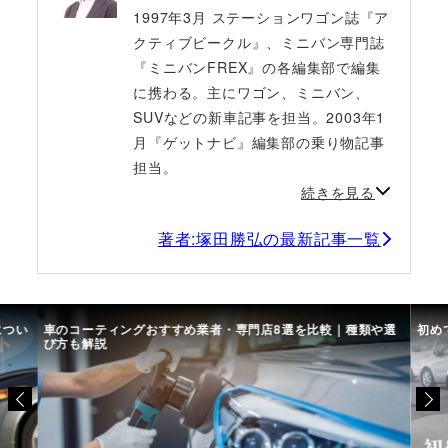
1997年3月 ステーションワゴン誌『ア
クティブビークル』、ミニバン専門誌
『ミニバンFREX』の各編集部で編集
に携わる。主にワゴン、ミニバン、
SUVなどの新車記事を担当。2003年1
月『ゲットナビ』編集部の乗り物記事
担当。
続きを見る
著者:塚田勝弘の最新記事一覧
につい
車のコーティングおすすめ業者・専門店8選を比較｜種類や選
初め
び方も解説