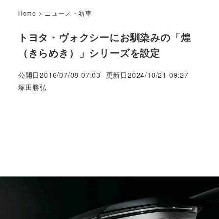
Home
>
ニュース・新車
トヨタ・ヴォクシーにお馴染みの「煌
（きらめき）」シリーズを設定
公開日
2016/07/08 07:03
更新日
2024/10/21 09:27
著
塚田勝弘
者