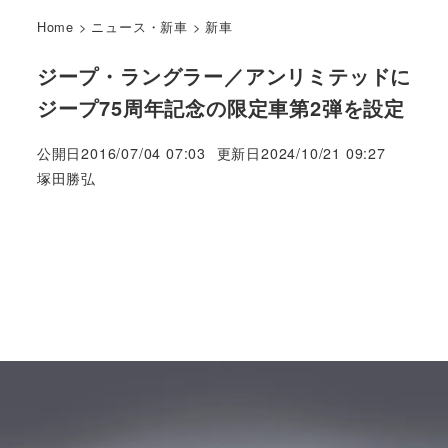
Home
>
ニュース・新車
>
新車
ジープ・ラングラー／アンリミテッドに
ジープ75周年記念の限定車第2弾を設定
公開日
2016/07/04 07:03
更新日
2024/10/21 09:27
著
塚田勝弘
者