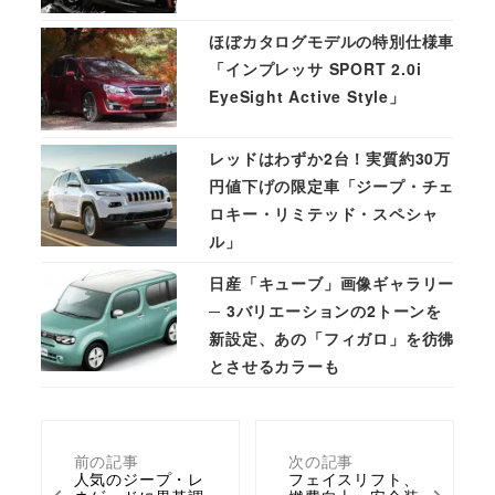
ほぼカタログモデルの特別仕様車
「インプレッサ SPORT 2.0i
EyeSight Active Style」
レッドはわずか2台！実質約30万
円値下げの限定車「ジープ・チェ
ロキー・リミテッド・スペシャ
ル」
日産「キューブ」画像ギャラリー
─ 3バリエーションの2トーンを
新設定、あの「フィガロ」を彷彿
とさせるカラーも
前の記事
次の記事
人気のジープ・レ
フェイスリフト、