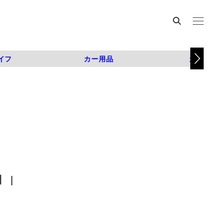
イフ
カー用品
カスタム
 |