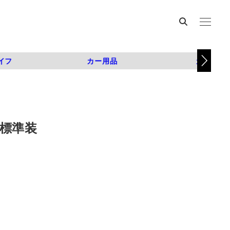
イフ
カー用品
カスタム
が標準装