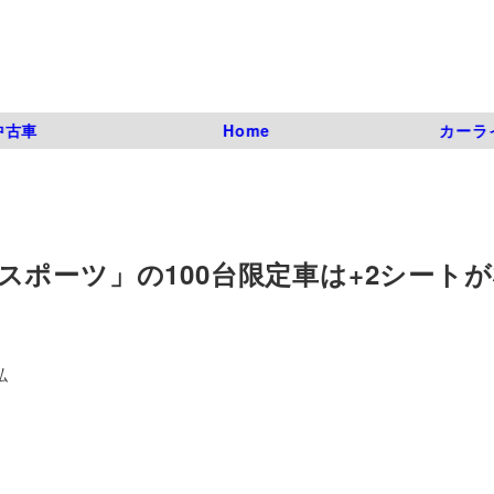
中古車
Home
カーラ
ポーツ」の100台限定車は+2シート
弘