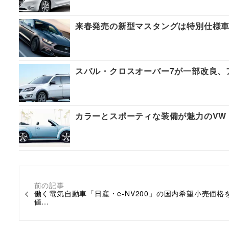
来春発売の新型マスタングは特別仕様車「50
スバル・クロスオーバー7が一部改良、
カラーとスポーティな装備が魅力のVW
前の記事
働く電気自動車「日産・e-NV200」の国内希望小売価格
値…