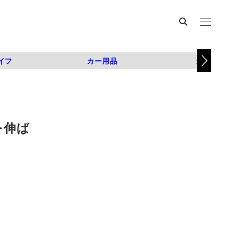
イフ
カー用品
カスタム
を伸ば