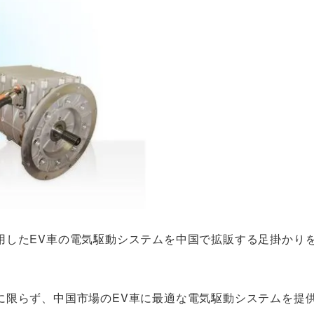
用したEV車の電気駆動システムを中国で拡販する足掛かり
に限らず、中国市場のEV車に最適な電気駆動システムを提