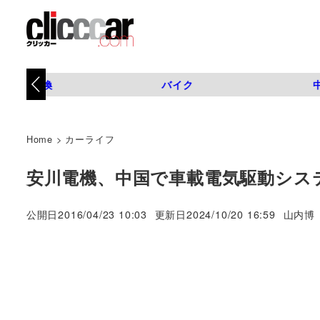
タイヤ交換
バイク
Home
>
カーライフ
安川電機、中国で車載電気駆動シス
著
公開日
2016/04/23 10:03
更新日
2024/10/20 16:59
山内博
者