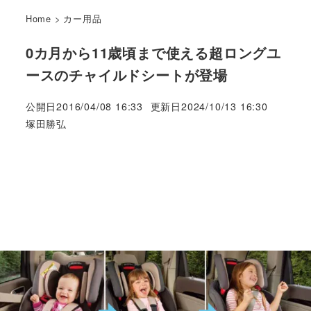
Home
>
カー用品
0カ月から11歳頃まで使える超ロングユ
ースのチャイルドシートが登場
公開日
2016/04/08 16:33
更新日
2024/10/13 16:30
著
塚田勝弘
者