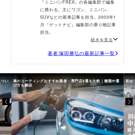
『ミニバンFREX』の各編集部で編集
に携わる。主にワゴン、ミニバン、
SUVなどの新車記事を担当。2003年1
月『ゲットナビ』編集部の乗り物記事
担当。
続きを見る
著者:塚田勝弘の最新記事一覧
につい
車のコーティングおすすめ業者・専門店8選を比較｜種類や選
初め
び方も解説