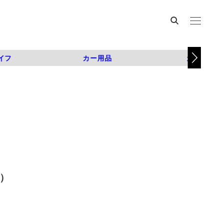
イフ
カー用品
カスタム
枚）