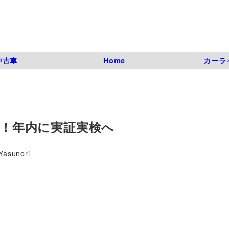
中古車
Home
カーラ
産！年内に実証実検へ
Yasunori