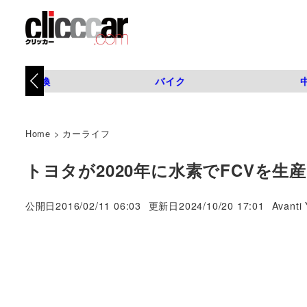
タイヤ交換
バイク
Home
>
カーライフ
トヨタが2020年に水素でFCVを生
著
公開日
2016/02/11 06:03
更新日
2024/10/20 17:01
Avanti 
者