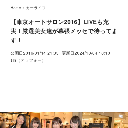
Home
>
カーライフ
【東京オートサロン2016】LIVEも充
実！厳選美女達が幕張メッセで待ってま
す！
公開日
2016/01/14 21:33
更新日
2024/10/04 10:10
著
sin（アラフォー）
者