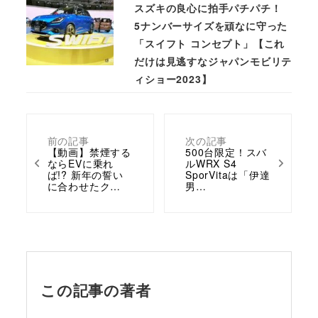
スズキの良心に拍手パチパチ！
5ナンバーサイズを頑なに守った
「スイフト コンセプト」【これ
だけは見逃すなジャパンモビリテ
ィショー2023】
前の記事
次の記事
【動画】禁煙する
500台限定！スバ
ならEVに乗れ
ルWRX S4
ば!? 新年の誓い
SporVitaは「伊達
に合わせたク…
男…
この記事の著者