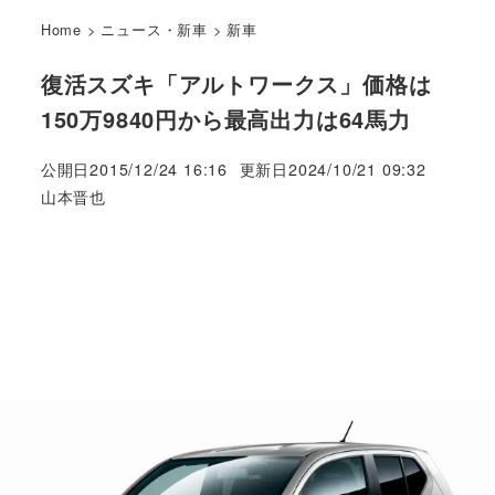
Home
>
ニュース・新車
>
新車
復活スズキ「アルトワークス」価格は
150万9840円から最高出力は64馬力
公開日
2015/12/24 16:16
更新日
2024/10/21 09:32
著
山本晋也
者