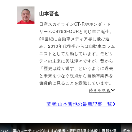
山本晋也
日産スカイラインGT-Rやホンダ・ド
リームCB750FOURと同じ年に誕生。
20世紀に自動車メディア界に飛び込
み、2010年代後半からは自動車コラム
ニストとして活動しています。モビリ
ティの未来に興味津々ですが、昔から
「歴史は繰り返す」というように過去
と未来をつなぐ視点から自動車業界を
俯瞰的に見ることを意識しています。
続きを見る
著者:山本晋也の最新記事一覧
につい
車のコーティングおすすめ業者・専門店8選を比較｜種類や選
初め