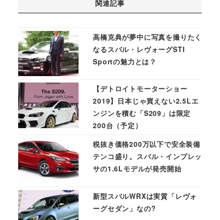
関連記事
高橋克典が夢中に写真を撮りたく
なるスバル・レヴォーグSTI
Sportの魅力とは？
【デトロイトモーターショー
2019】日本じゃ買えない2.5Lエ
ンジンを積む「S209」は限定
200台（予定）
税抜き価格200万以下で安全装備
テンコ盛り。スバル・インプレッ
サの1.6Lモデルが発売開始
新型スバルWRXは実質「レヴォ
ーグセダン」なの?