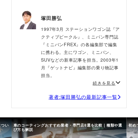
塚田勝弘
1997年3月 ステーションワゴン誌『ア
クティブビークル』、ミニバン専門誌
『ミニバンFREX』の各編集部で編集
に携わる。主にワゴン、ミニバン、
SUVなどの新車記事を担当。2003年1
月『ゲットナビ』編集部の乗り物記事
担当。
続きを見る
著者:塚田勝弘の最新記事一覧
につい
車のコーティングおすすめ業者・専門店8選を比較｜種類や選
初め
び方も解説