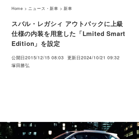
Home
>
ニュース・新車
>
新車
スバル・レガシィ アウトバックに上級
仕様の内装を用意した「Lmited Smart
Edition」を設定
公開日
2015/12/15 08:03
更新日
2024/10/21 09:32
著
塚田勝弘
者