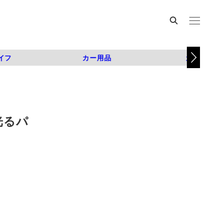
イフ
カー用品
カスタム
光るパ