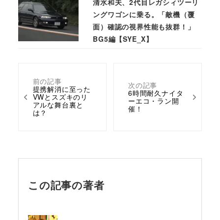
清水和夫、2代目レガシィツーリ
ングワゴンに乗る。「敵機（覆
面）確認の視界性能も抜群！」
BG5編【SYE_X】
前の記事
次の記事
提携解消に至った
6時間耐久ナイタ
VWとスズキのリ
ーエコ・ラン開
アルな舞台裏と
催！
は？
この記事の著者