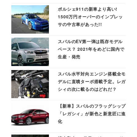
ポルシェ911の新車より高い!
1500万円オーバーのインプレッ
サの中古車があった!!
スバルのEV第一弾は既存モデル
ベース？ 2021年をめどに国内で
生産・発売
スバル水平対向エンジン搭載全モ
デルに直噴ターボ搭載予定。レガ
シィの次に載るのはどれだ？
【新車】スバルのフラッグシップ
「レガシィ」が新色と新意匠に進
化