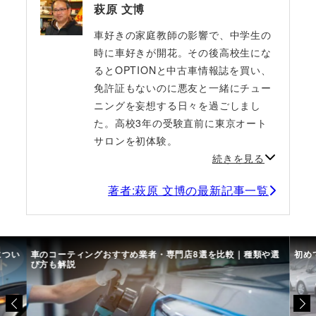
萩原 文博
車好きの家庭教師の影響で、中学生の
時に車好きが開花。その後高校生にな
るとOPTIONと中古車情報誌を買い、
免許証もないのに悪友と一緒にチュー
ニングを妄想する日々を過ごしまし
た。高校3年の受験直前に東京オート
サロンを初体験。
続きを見る
著者:萩原 文博の最新記事一覧
につい
車のコーティングおすすめ業者・専門店8選を比較｜種類や選
初め
び方も解説