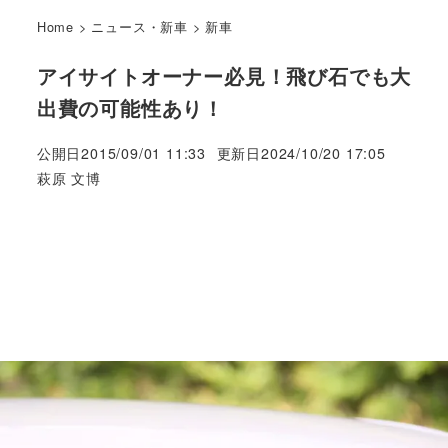
Home
>
ニュース・新車
>
新車
アイサイトオーナー必見！飛び石でも大
出費の可能性あり！
公開日
2015/09/01 11:33
更新日
2024/10/20 17:05
著
萩原 文博
者