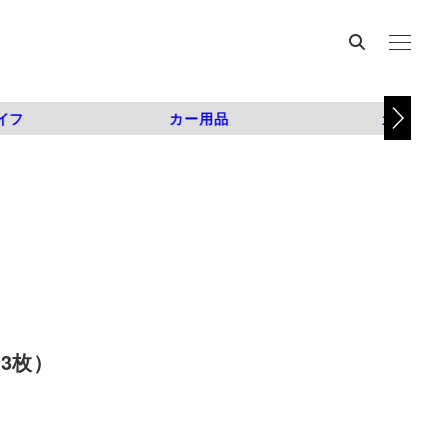
イフ
カー用品
カスタム
全3枚）