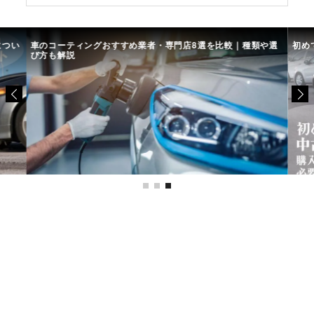
につい
車のコーティングおすすめ業者・専門店8選を比較｜種類や選
初め
び方も解説