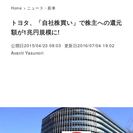
Home
>
ニュース・新車
トヨタ、「自社株買い」で株主への還元
額が1兆円規模に!
公開日
2015/04/23 08:03
更新日
2016/07/04 19:02
著
Avanti Yasunori
者