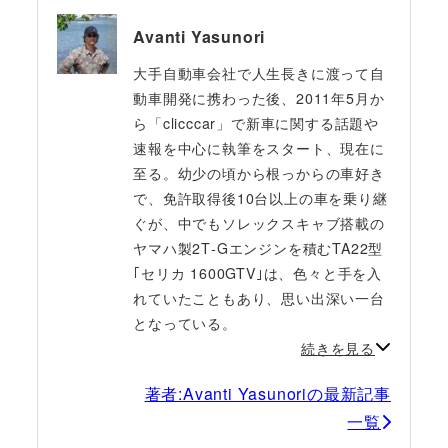
Avanti Yasunori
大手自動車会社で人生長きに渡って自
動車開発に携わった後、2011年5月か
ら「clicccar」で新車に関する話題や
速報を中心に執筆をスタート、現在に
至る。幼少の頃から根っからの車好き
で、免許取得後10台以上の車を乗り継
ぐが、中でもソレックスキャブ搭載の
ヤマハ製2T‐Gエンジンを積むTA22型
｢セリカ 1600GTV｣は、色々と手を入
れていたこともあり、思い出深い一台
となっている。
続きを見る
著者:Avanti Yasunoriの最新記事
一覧