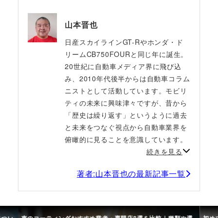
山本晋也
日産スカイラインGT-Rやホンダ・ド
リームCB750FOURと同じ年に誕生。
20世紀に自動車メディア界に飛び込
み、2010年代後半からは自動車コラム
ニストとして活動しています。モビリ
ティの未来に興味津々ですが、昔から
「歴史は繰り返す」というように過去
と未来をつなぐ視点から自動車業界を
俯瞰的に見ることを意識しています。
続きを見る
著者:山本晋也の最新記事一覧
につい
車のコーティングおすすめ業者・専門店8選を比較｜種類や選
初め