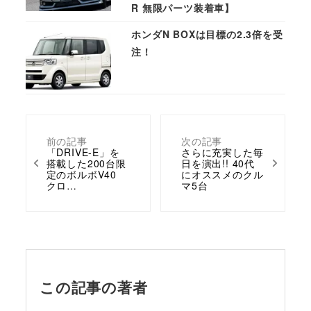
R 無限パーツ装着車】
ホンダN BOXは目標の2.3倍を受
注！
前の記事
次の記事
「DRIVE-E」を
さらに充実した毎
搭載した200台限
日を演出!! 40代
定のボルボV40
にオススメのクル
クロ…
マ5台
この記事の著者