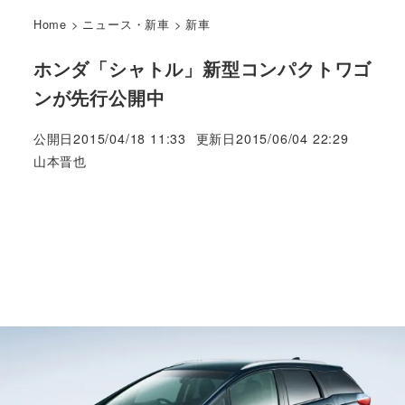
Home
>
ニュース・新車
>
新車
ホンダ「シャトル」新型コンパクトワゴ
ンが先行公開中
公開日
2015/04/18 11:33
更新日
2015/06/04 22:29
著
山本晋也
者