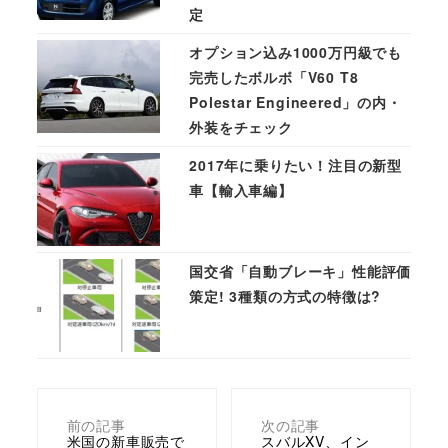
定
オプション込み1000万円級でも
完売したボルボ「V60 T8
Polestar Engineered」の内・
外装をチェック
2017年に乗りたい！注目の新型
車【輸入車編】
国交省「自動ブレーキ」性能評価
策定! 3種類の方式の特徴は?
前の記事
次の記事
米国の新車販売で
スバルXV、イン