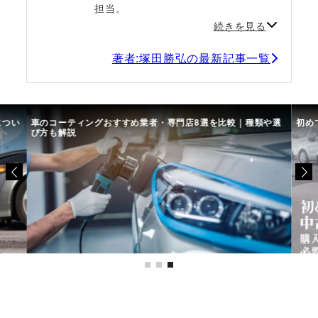
担当。
続きを見る
著者:塚田勝弘の最新記事一覧
につい
車のコーティングおすすめ業者・専門店8選を比較｜種類や選
初め
び方も解説