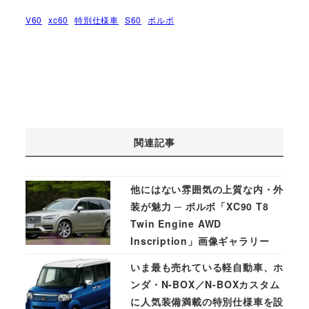
V60
xc60
特別仕様車
S60
ボルボ
関連記事
他にはない雰囲気の上質な内・外
装が魅力 ─ ボルボ「XC90 T8
Twin Engine AWD
Inscription」画像ギャラリー
いま最も売れている軽自動車、ホ
ンダ・N-BOX／N-BOXカスタム
に人気装備満載の特別仕様車を設