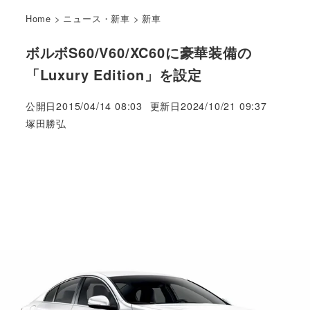
Home
>
ニュース・新車
>
新車
ボルボS60/V60/XC60に豪華装備の
「Luxury Edition」を設定
公開日
2015/04/14 08:03
更新日
2024/10/21 09:37
著
塚田勝弘
者