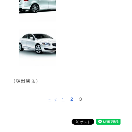
（塚田勝弘）
«
<
1
2
3