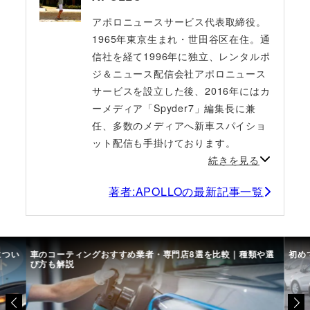
アポロニュースサービス代表取締役。
1965年東京生まれ・世田谷区在住。通
信社を経て1996年に独立、レンタルポ
ジ＆ニュース配信会社アポロニュース
サービスを設立した後、2016年にはカ
ーメディア「Spyder7」編集長に兼
任、多数のメディアへ新車スパイショ
ット配信も手掛けております。
続きを見る
著者:APOLLOの最新記事一覧
につい
車のコーティングおすすめ業者・専門店8選を比較｜種類や選
初め
び方も解説