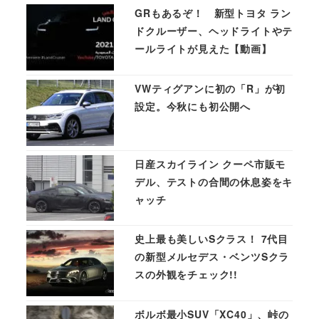
GRもあるぞ！ 新型トヨタ ラン
ドクルーザー、ヘッドライトやテ
ールライトが見えた【動画】
VWティグアンに初の「R」が初
設定。今秋にも初公開へ
日産スカイライン クーペ市販モ
デル、テストの合間の休息姿をキ
ャッチ
史上最も美しいSクラス！ 7代目
の新型メルセデス・ベンツSクラ
スの外観をチェック!!
ボルボ最小SUV「XC40」、峠の