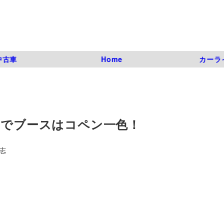
中古車
Home
カーラ
目でブースはコペン一色！
志