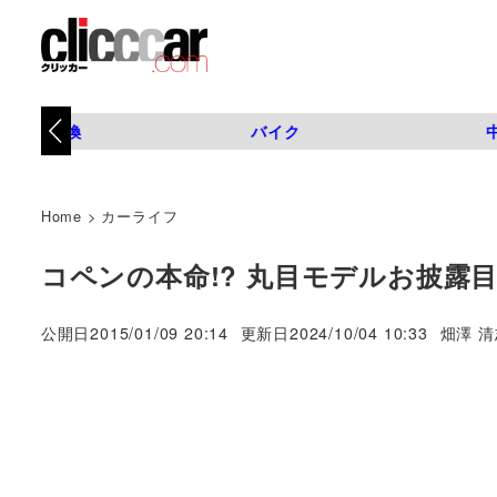
タイヤ交換
バイク
Home
>
カーライフ
コペンの本命!? 丸目モデルお披露
著
公開日
2015/01/09 20:14
更新日
2024/10/04 10:33
畑澤 清
者