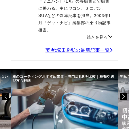
『ミニバンFREX』の各編集部で編集
に携わる。主にワゴン、ミニバン、
SUVなどの新車記事を担当。2003年1
月『ゲットナビ』編集部の乗り物記事
担当。
続きを見る
著者:塚田勝弘の最新記事一覧
につい
車のコーティングおすすめ業者・専門店8選を比較｜種類や選
初め
び方も解説