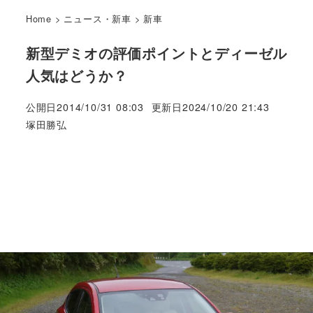
Home
>
ニュース・新車
>
新車
新型デミオの評価ポイントとディーゼル
人気はどうか？
公開日
2014/10/31 08:03
更新日
2024/10/20 21:43
著
塚田勝弘
者