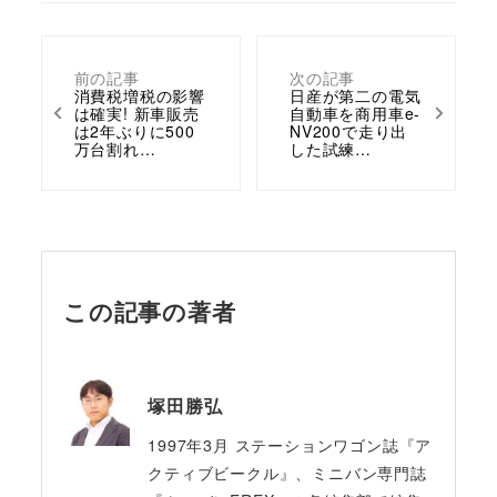
前の記事
次の記事
消費税増税の影響
日産が第二の電気
は確実! 新車販売
自動車を商用車e-
は2年ぶりに500
NV200で走り出
万台割れ…
した試練…
この記事の著者
塚田勝弘
1997年3月 ステーションワゴン誌『ア
クティブビークル』、ミニバン専門誌