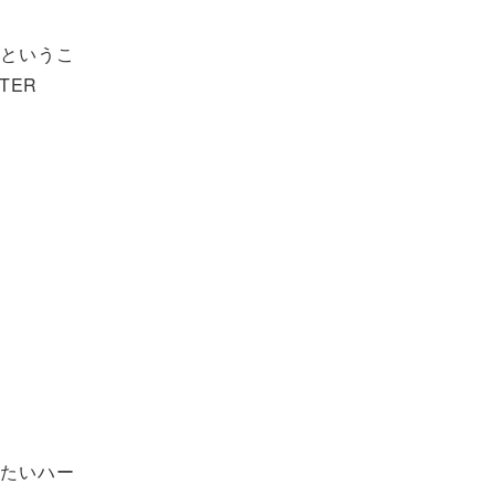
るというこ
TER
見たいハー