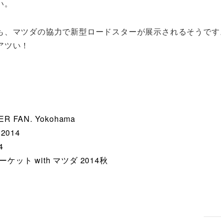
い。
も、マツダの協力で新型ロードスターが展示されるそうです
アツい！
R FAN. Yokohama
014
4
ット with マツダ 2014秋