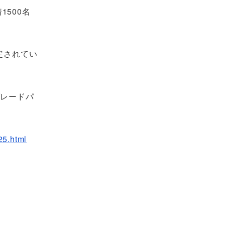
1500名
定されてい
グレードパ
25.html