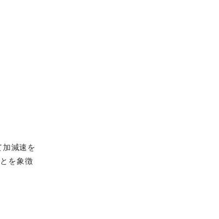
て加減速を
ことを象徴