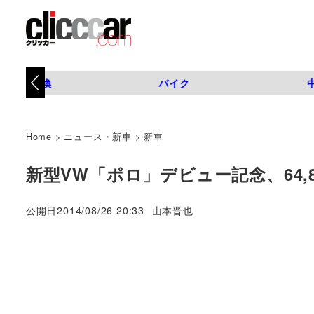
タイヤ交換
バイク
Home
>
ニュース・新車
>
新車
新型VW「ポロ」デビュー記念、64,
著
公開日
2014/08/26 20:33
山本晋也
者