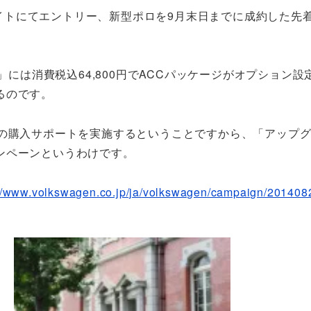
サイトにてエントリー、新型ポロを9月末日までに成約した先着
」には消費税込64,800円でACCパッケージがオプション設
るのです。
額の購入サポートを実施するということですから、「アップ
ンペーンというわけです。
://www.volkswagen.co.jp/ja/volkswagen/campaign/201408