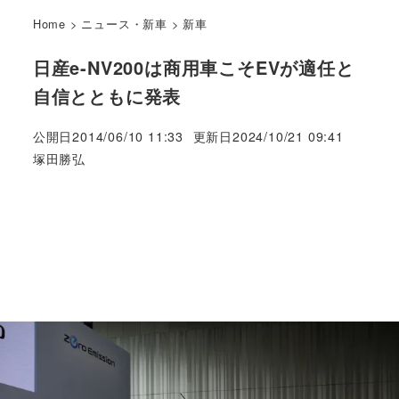
Home
>
ニュース・新車
>
新車
日産e-NV200は商用車こそEVが適任と
自信とともに発表
公開日
2014/06/10 11:33
更新日
2024/10/21 09:41
著
塚田勝弘
者