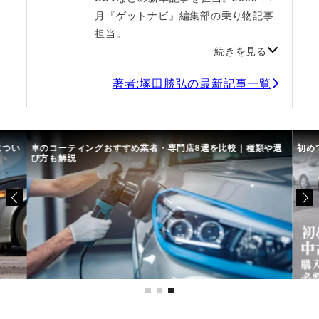
月『ゲットナビ』編集部の乗り物記事
担当。
続きを見る
著者:塚田勝弘の最新記事一覧
につい
車のコーティングおすすめ業者・専門店8選を比較｜種類や選
初め
び方も解説