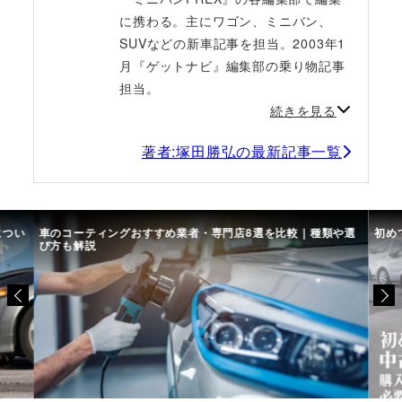
に携わる。主にワゴン、ミニバン、
SUVなどの新車記事を担当。2003年1
月『ゲットナビ』編集部の乗り物記事
担当。
続きを見る
著者:塚田勝弘の最新記事一覧
につい
車のコーティングおすすめ業者・専門店8選を比較｜種類や選
初め
び方も解説