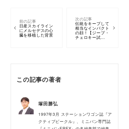
次の記事
前の記事
伝統をキープして
日産スカイライン
相当なインパクト
にメルセデスの心
の顔！【ジープ・
臓を移植した背景
チェロキー試…
この記事の著者
塚田勝弘
1997年3月 ステーションワゴン誌『ア
クティブビークル』、ミニバン専門誌
『ミニバンFREX』の各編集部で編集