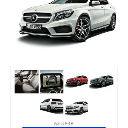
合計枚数6枚