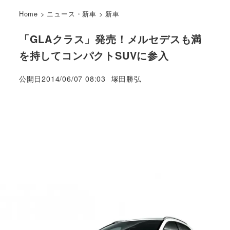
Home
>
ニュース・新車
>
新車
「GLAクラス」発売！メルセデスも満
を持してコンパクトSUVに参入
著
公開日
2014/06/07 08:03
塚田勝弘
者