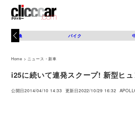
タイヤ交換
バイク
Home
>
ニュース・新車
i25に続いて連発スクープ! 新型ヒュ
著
公開日
2014/04/10 14:33
更新日
2022/10/29 16:32
APOLL
者