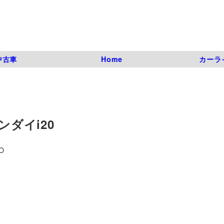
中古車
Home
カーラ
ンダイi20
O