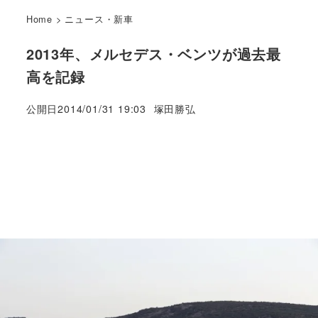
Home
>
ニュース・新車
2013年、メルセデス・ベンツが過去最
高を記録
著
公開日
2014/01/31 19:03
塚田勝弘
者