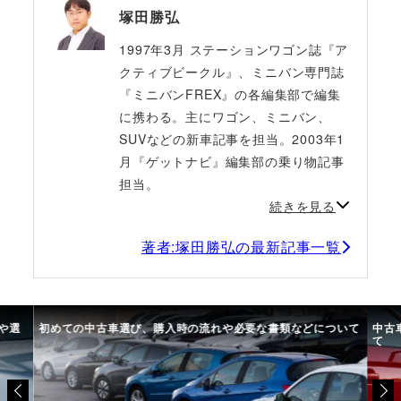
塚田勝弘
1997年3月 ステーションワゴン誌『ア
クティブビークル』、ミニバン専門誌
『ミニバンFREX』の各編集部で編集
に携わる。主にワゴン、ミニバン、
SUVなどの新車記事を担当。2003年1
月『ゲットナビ』編集部の乗り物記事
担当。
続きを見る
著者:塚田勝弘の最新記事一覧
や選
初めての中古車選び、購入時の流れや必要な書類などについて
中古
て