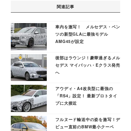
関連記事
車内を激写！ メルセデス・ベン
ツの新型GLAに最強モデル
AMG45が設定
後部はラウンジ！豪華過ぎるメル
セデス マイバッハ・Eクラス発売
へ
アウディ・A4改良型に最強の
「RS4」設定！ 最新プロトタイ
プに大接近
フルヌード輸送中の姿を激写！デ
ビュー直前のBMW最小クーペ