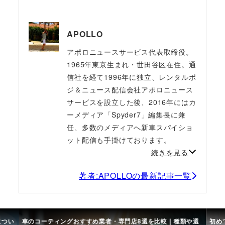
APOLLO
アポロニュースサービス代表取締役。
1965年東京生まれ・世田谷区在住。通
信社を経て1996年に独立、レンタルポ
ジ＆ニュース配信会社アポロニュース
サービスを設立した後、2016年にはカ
ーメディア「Spyder7」編集長に兼
任、多数のメディアへ新車スパイショ
ット配信も手掛けております。
続きを見る
著者:APOLLOの最新記事一覧
につい
車のコーティングおすすめ業者・専門店8選を比較｜種類や選
初め