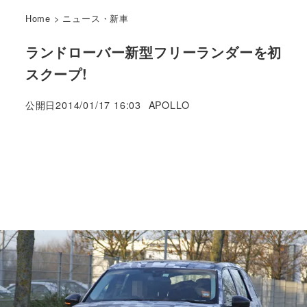
Home
>
ニュース・新車
ランドローバー新型フリーランダーを初
スクープ!
著
公開日
2014/01/17 16:03
APOLLO
者